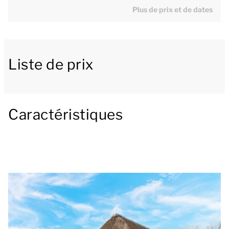
Plus de prix et de dates
utile est d’environ 72 m².
Un séjour confortable avec cuisine ouverte
Liste de prix
L’agréable séjour est équipé d'un confortable coin
salon avec télévision. La cuisine ouverte dispose de
tout ce dont vous avez besoin, notamment un
réfrigérateur avec compartiment congélation, une
Caractéristiques
cafetière électrique, un four à micro-ondes et un
lave-vaisselle. À côté de la cuisine ouverte, vous
trouverez un coin à manger où vous pourrez prendre
d'agréables repas ensemble.
Jardin avec terrasse meublée
Les portes-fenêtres du séjour vous permettent