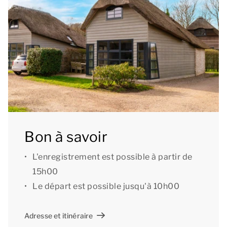
d’accéder au jardin avec terrasse meublée. Parfait
pour se réveiller tranquillement le matin en prenant
le café en plein air ou pour dîner ensemble dehors!
2 chambres, 1 salle de bains et un sauna privé
Le rez-de-chaussée comprend une salle de bains
avec douche à l'italienne, toilettes et chauffage au
sol. Sans oublier le sauna privé où vous pourrez
Bon à savoir
agréablement vous détendre et profiter d’une
sensation de vacances ultime ! Le rez-de-chaussée
L'enregistrement est possible à partir de
comprend aussi une chambre avec 2 lits simples.
15h00
Le départ est possible jusqu'à 10h00
Le premier étage est composé d’une mezzanine et
de 1 chambre avec 2 lits simples.
Adresse et itinéraire