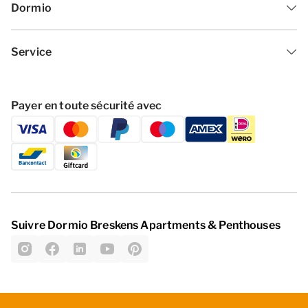
ne sont fournis qu’à titre indicatif.[/i]
Dormio
Service
Payer en toute sécurité avec
Suivre Dormio Breskens Apartments & Penthouses