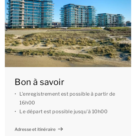
séparé.
L’appartement dispose de 2 balcons avec mobilier
de terrasse. Depuis le séjour, vous avez accès au
balcon avec une table et chaises et une vue sur les
dunes et la mer du Nord. Depuis les deux chambres,
vous avez accès au second balcon, équipé d’une
banquette confortable et offrant une vue sur le port
de Breskens. C’est l’endroit idéal pour prendre du
Bon à savoir
bon temps après une merveilleuse journée
L'enregistrement est possible à partir de
d’activités dans la région !
16h00
Il y a également un espace de rangement, équipé
Le départ est possible jusqu'à 10h00
d’un lave-linge séchant. Une place de parking est
disponible dans le parking souterrain (hauteur
Adresse et itinéraire