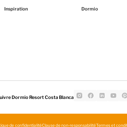
Inspiration
Dormio
uivre Dormio Resort Costa Blanca
tique de confidentialité
C­lau­se ­de ­non­-re­spo­nsa­bil­ité
Termes et condi