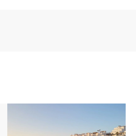
. La particularité de cet appartement est qu'il y a
asse, qu'à l'intérieur. C'est bien sûr l'idéal pour un
e une vue sur la mer.
ue vous pouvez utiliser gratuitement. Vous bénéficiez
r. Les plans et illustrations donnent un bon aperçu