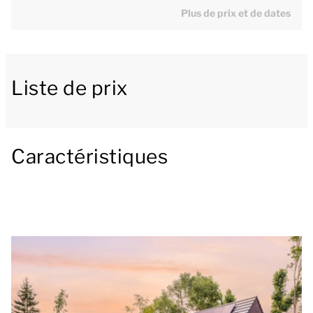
Plus de prix et de dates
[b]Séjour convivial avec cuisine ouverte[/b]
Le grand séjour dispose d'un coin salon avec une
Liste de prix
Smart TV et possibilité de streaming et d'un coin
repas avec une table à manger. La cuisine luxueuse
avec îlot central est entièrement équipée et
comprend notamment un four combiné, un lave-
Caractéristiques
vaisselle, une machine Nespresso, une machine à
café filtre et un réfrigérateur avec compartiment
congélateur.
[b]Prendre ses repas au jardin[/b]
Depuis le séjour, vous avez accès à la terrasse
partiellement couverte donnant sur le ruisseau, elle