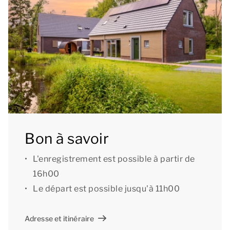
est équipée de meubles de jardin et d'une luxueuse
cuisine extérieure mobile. C’est l'endroit idéal pour
prendre ses repas ou se détendre après une
merveilleuse journée dans les environs ! Vous avez à
votre disposition un Kamado Joe barbecue au
charbon de bois et une cheminée extérieure avec
four à pizza.
[b]3 chambres et 3 salles de bain[/b]
Bon à savoir
Le rez-de-chaussée se compose d'1 chambre avec 2
L'enregistrement est possible à partir de
lits simples et d'une salle de bains comprenant
16h00
baignoire, douche à l'italienne, lavabo et WC. Il y a
Le départ est possible jusqu'à 11h00
également un WC séparé.
Adresse et itinéraire
Le premier étage se compose de 2 chambres