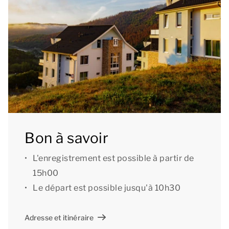
Il y a également à cet étage 2 chambres dont une
avec 2 lits simples et une avec un lit double. Une salle
de bains avec baignoire, douche et lavabo, un WC
séparé et une remise se trouvent également à ce
niveau. Le dernier étage se compose d’une chambre
avec 2 lits simples et d’une salle de bains avec
douche, lavabo et WC. L’étage est accessible par un
escalier.
Bon à savoir
Vous pouvez utiliser le wifi gratuitement dans le
L'enregistrement est possible à partir de
logement et dans le complexe. Vous pouvez garer
15h00
votre voiture sur le parking central à distance de
Le départ est possible jusqu'à 10h30
marche.
Adresse et itinéraire
Informations générales : en raison de sa situation, le