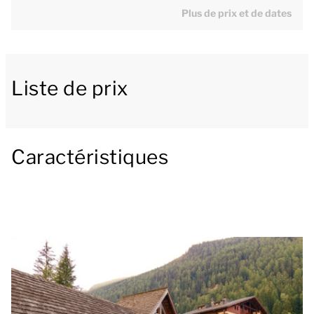
Plus de prix et de dates
Le spacieux séjour dispose d’un coin salon avec
canapé-lit pour 2 personnes et Smart TV avec
possibilité de streaming, et d’un coin repas. La
cuisine comprend un frigo, une plaque
Liste de prix
vitrocéramique, un lave-vaisselle, un four, un micro-
ondes/grill, un grille-pain, une cafetière et une
bouilloire électrique.
Caractéristiques
Le grand balcon équipé d'une table et de chaises
offre une vue imprenable sur les montagnes
environnantes. Le balcon est accessible depuis le
séjour et l'une des chambres.
L'appartement comprend 3 chambres avec 2 lits
simples ou d'un lit double. Le logement dispose
également de 3 salles de bains avec baignoire et/ou