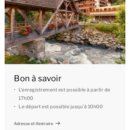
douche, lavabo et WC. Il y a également un WC séparé.
Vous bénéficiez bien entendu du wifi gratuit dans le
logement et l'ensemble du complexe.
[i]La configuration de l'hébergement peut varier. Les
plans et illustrations donnent un bon aperçu mais ne
sont fournis qu’à titre indicatif.[/i]
Bon à savoir
L'enregistrement est possible à partir de
17h00
Le départ est possible jusqu'à 10h00
Adresse et itinéraire