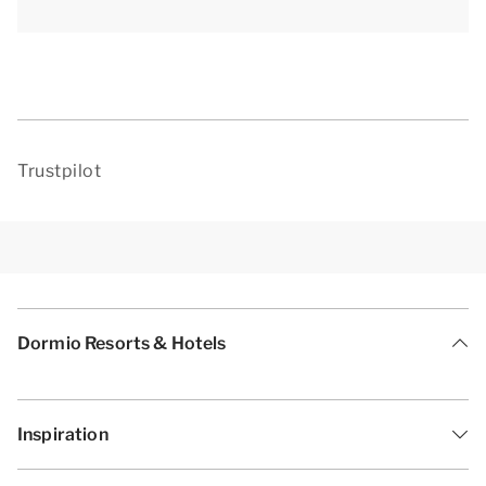
gratuitement sur le parking central du complexe.
Bon à savoir : les appartements au premier étage
sont uniquement accessibles par des escaliers. Les
animaux domestiques ne sont pas admis dans cet
hébergement.
Trustpilot
[i]La configuration de l'hébergement peut varier. Les
plans et illustrations donnent un bon aperçu mais ne
sont fournis qu’à titre indicatif.[/i]
Dormio Resorts & Hotels
Inspiration