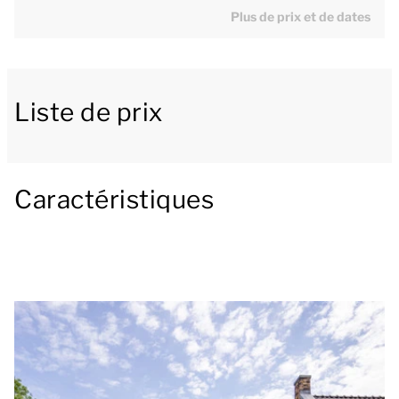
Plus de prix et de dates
premier étage de l’un des tout nouveaux immeubles
à appartements Castellum.
L’Appartement Castellum Kanteel comprend un
Liste de prix
spacieux séjour avec coin salon et coin repas. La
cuisine ouverte est équipée d'électroménagers haut
de gamme, dont un lave-vaisselle, un four combiné
Caractéristiques
et une machine Nespresso. Depuis le séjour, vous
avez directement accès à une terrasse ou un balcon
extérieur meublé.
La chambre est équipée de deux lits simples. La salle
de bains comprend baignoire, douche et lavabo. Il y a
également un WC séparé.
L'un des immeubles appartements abrite une petite