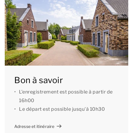
piscine chauffée (dimensions : 5 x 3 mètres) avec
nage à contre-courant et des transats dont vous
pouvez faire usage gratuitement. L’immeuble à
appartements est directement situé à côté du
luxueux centre de bien-être et spa ‘Thermen
Maastricht’. Ce centre de bien-être est accessible
moyennant paiement et dispose de plusieurs
piscines, saunas et bains à bulles, d'un hammam, de
plusieurs salles de soins (massages, soins de beauté)
Bon à savoir
et d'un restaurant de luxe.
L'enregistrement est possible à partir de
16h00
Vous bénéficiez du wifi gratuit dans l’appartement.
Le départ est possible jusqu'à 10h30
L’immeuble à appartements abrite une laverie
automatique dont vous pouvez faire usage
Adresse et itinéraire
gratuitement. Vous pouvez garer votre voiture