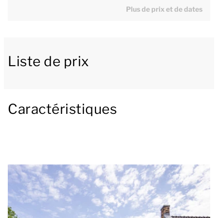
avec télévision. Il y a également un coin repas avec
Plus de prix et de dates
une table de salle à manger. La cuisine luxueuse est
dotée de toutes les commodités et comprend
notamment un frigo, un four combiné, un lave-
Liste de prix
vaisselle, une bouilloire électrique, une plaque de
cuisson, un grille-pain et une machine Nespresso.
Il y a au total 3 chambres pour 2 personnes équipées
Caractéristiques
chacune de 2 lits simples. L’une des chambres se
trouve au rez-de-chaussée. Il y a une salle de bains à
chaque étage, l'une avec douche et lavabo et l'autre
avec baignoire, lavabo et WC. Il y a également un WC
séparé. Le logement est également doté d'une
grande terrasse meublée avec vue sur le jardin.
Une place de parking est à votre disposition