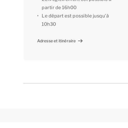
Le premier étage se compose de 4 chambres ave
partir de 16h00
d’une Smart TV avec possibilité de streaming
Le départ est possible jusqu'à
de bains attenante avec douche et lavabo. Dep
10h30
troisième salle de bains avec douche, lavabo e
Il y a au moins 2 places de parking privées à 
Adresse et itinéraire
véhicule électrique. Vous bénéficiez du wifi gra
[i]La configuration de l'hébergement peut varie
mais ne sont fournis qu’à titre indicatif.[/i]