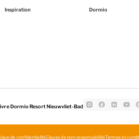
Inspiration
Dormio
ivre Dormio Resort Nieuwvliet-Bad
tique de confidentialité
C­lau­se ­de ­non­-re­spo­nsa­bil­ité
Termes et condi