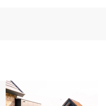
xueuse est dotée de toutes les commodités et
ers haut de gamme dont une plaque de cuisson Bora,
e Nespresso et une petite cave à vin. Au rez-de-
Smart TV avec possibilité de streaming et salle de
bo. Il y a également un WC séparé.
din équipé d’une terrasse meublée partiellement
 ce qui permet à votre compagnon à quatre pattes de
est également à votre disposition dans le jardin. À
tre chien.
rt Nieuwvliet-Bad sont situés à proximité de l'aire
'une clôture, ce qui permet à votre compagnon à
vec d'autres congénères. L'aire de jeux pour chiens
nts de jeu pour votre chien.