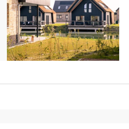
c 2 lits simples chacune, dont l'une est équipée
. Deux des chambres disposent également d'une salle
uis le couloir, vous avez également accès à une
t WC. Il y a à ce niveau également un WC séparé.
côté du logement et une borne de recharge pour
tuit pendant votre séjour.
r. Les plans et illustrations donnent un bon aperçu