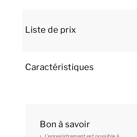
table de salle à manger. La cuisine ouverte lu
comprend un îlot central et des électroménag
un four combiné, un lave-vaisselle, une machin
chaussée se trouve une chambre équipée d’une 
Liste de prix
bains attenante avec baignoire, douche et lava
Depuis le séjour, vous avez accès au grand jar
couverte. Le jardin est entouré d'une clôture,
Caractéristiques
se promener librement. Une douche pour chiens 
l'intérieur, il y a des gamelles pratiques pour vo
Les logements dédiés au chiens du Dormio Reso
de jeux pour chiens. Cet endroit est entouré d
quatre pattes de courir librement et de jouer a
comporte également un certain nombre d'éléme
Bon à savoir
L'enregistrement est possible à