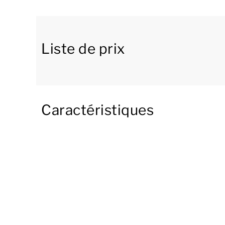
électroménagers de luxe, dont 2 fours à micro
cuisson à induction. Depuis le séjour, vous ave
imprenable sur les montagnes.
Liste de prix
Le rez-de-chaussée comprend une chambre pour 
attenante est pourvue d’une baignoire, d’un l
niveau à un sauna avec salle de douche.
Caractéristiques
Le premier étage se compose de 7 chambres de
Les 3 salles de bains situées à ce niveau compr
deux côtés du logement un balcon pour passer 
Vous bénéficiez du wifi gratuit pendant votre sé
logement.
[i]La configuration de l'hébergement peut varie
mais ne sont fournis qu’à titre indicatif.[/i]