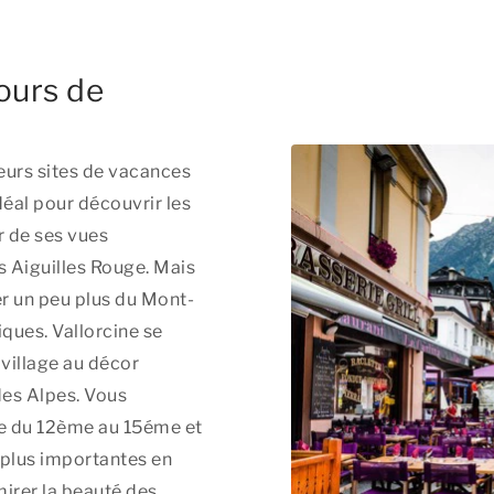
tours de
ieurs sites de vacances
déal pour découvrir les
r de ses vues
 Aiguilles Rouge. Mais
er un peu plus du Mont-
ues. Vallorcine se
 village au décor
des Alpes. Vous
te du 12ème au 15éme et
 plus importantes en
mirer la beauté des