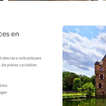
ces en
t des lacs volcaniques
 de pistes cyclables
ères
nger