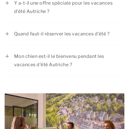
Y a-t-il une offre spéciale pour les vacances
d'été Autriche ?
Dormio Resorts & Hotels propose régulièrement
des réductions intéressantes. Consultez la page
Quand faut-il réserver les vacances d'été ?
des
actions et formules
pour connaître les offres
Les vacances d'été sont peut-être la période la
en cours.
plus populaire de l'année pour partir en
Mon chien est-il le bienvenu pendant les
vacances, car les enfants ne sont pas à l'école
vacances d'été Autriche ?
pendant cette période. Nous vous
Absolument ! Votre
chien
est le bienvenu
recommandons donc de réserver vos vacances
pendant les vacances d'été Autriche. Les
d'été le plus tôt possible. Ainsi, vous serez sûr de
animaux de compagnie sont autorisés dans la
séjourner dans un logement qui répond
plupart de nos hébergements. Vérifiez le type
parfaitement à vos besoins et vous pourrez vous
d'hébergement de votre choix pour voir si les
réjouir à l'idée d'un merveilleux été Autriche !
animaux de compagnie sont acceptés. Il est
obligatoire d'enregistrer votre animal de