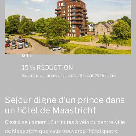
Offre
15 % RÉDUCTION
Valable pour un séjour jusqu'au 31 août 2026 inclus
Séjour digne d’un prince dans
un hôtel de Maastricht
C’est à seulement 10 minutes à vélo du centre-ville
de Maastricht que vous trouverez l’hôtel quatre