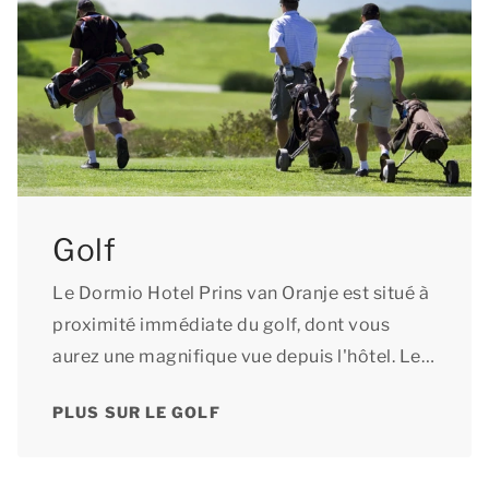
Golf
Le Dormio Hotel Prins van Oranje est situé à
proximité immédiate du golf, dont vous
aurez une magnifique vue depuis l'hôtel. Le
Golf International Maastricht est situé à
PLUS SUR LE GOLF
deux pas de l'hôtel.