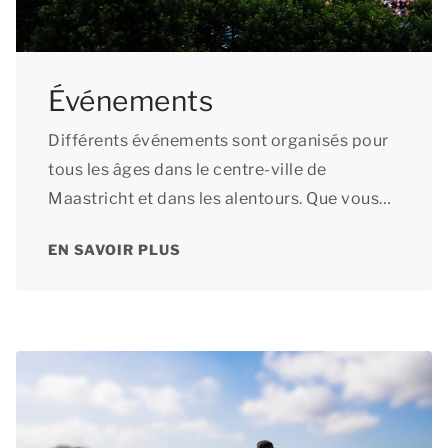
Événements
Différents événements sont organisés pour
tous les âges dans le centre-ville de
Maastricht et dans les alentours. Que vous
soyez amateur d’art ou de musique, il y en a
EN SAVOIR PLUS
pour tous les goûts !