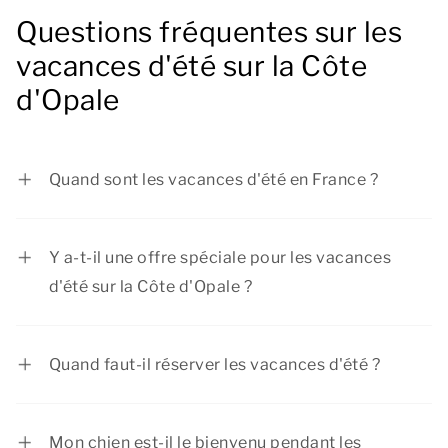
Questions fréquentes sur les
vacances d'été sur la Côte
d'Opale
Quand sont les vacances d'été en France ?
Les vacances d'été s'étendront du 4 juillet 2026
au 31 août 2026.
Y a-t-il une offre spéciale pour les vacances
d'été sur la Côte d'Opale ?
Dormio Resorts & Hotels propose régulièrement
des réductions intéressantes. Consultez la page
Quand faut-il réserver les vacances d'été ?
des
actions et formules
pour connaître les offres
Les vacances d'été sont peut-être la période la
en cours.
plus populaire de l'année pour partir en
Mon chien est-il le bienvenu pendant les