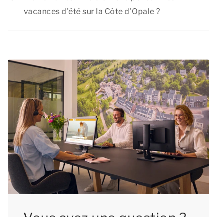
vacances, car les enfants ne sont pas à l'école
vacances d'été sur la Côte d'Opale ?
pendant cette période. Nous vous
Absolument ! Votre
chien
est le bienvenu
recommandons donc de réserver vos vacances
pendant les vacances d'été sur la Côte d'Opale.
d'été le plus tôt possible. Ainsi, vous serez sûr de
Les animaux de compagnie sont autorisés dans
séjourner dans un logement qui répond
la plupart de nos hébergements. Vérifiez le type
parfaitement à vos besoins et vous pourrez vous
d'hébergement de votre choix pour voir si les
réjouir à l'idée d'un merveilleux été sur la Côte
animaux de compagnie sont acceptés. Il est
d'Opale !
obligatoire d'enregistrer votre animal de
compagnie lors de votre réservation et de payer
les frais correspondants.