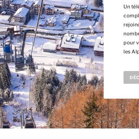
Un tél
comple
rejoin
nombre
pour v
les Al
DÉC