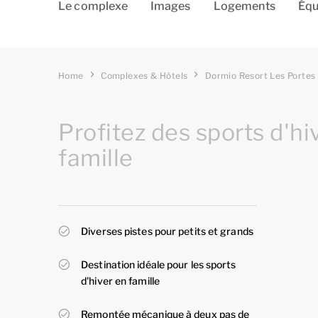
Le complexe
Images
Logements
Équ
Home
Complexes & Hôtels
Dormio Resort Les Portes
Profitez des sports d'hi
famille
Diverses pistes pour petits et grands
Destination idéale pour les sports
d'hiver en famille
Remontée mécanique à deux pas de