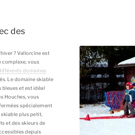
vec des
hiver ? Vallorcine est
re complexe, vous
différents domaines
és. Le domaine skiable
bleues et est idéal
des Houches, vous
s fermées spécialement
skiable plus petit,
s et des skieurs de
ccessibles depuis