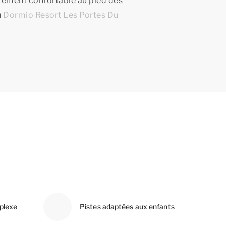
tement confortable au pied des
u
Dormio Resort Les Portes Du
plexe
Pistes adaptées aux enfants