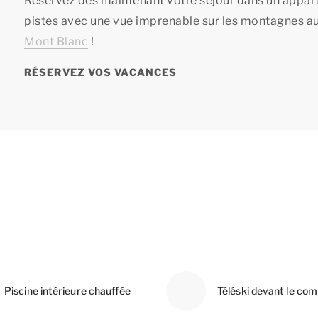
Réservez dès maintenant votre séjour dans un appar
pistes avec une vue imprenable sur les montagnes a
Mont Blanc
!
RÉSERVEZ VOS VACANCES
Piscine intérieure chauffée
Téléski devant le com