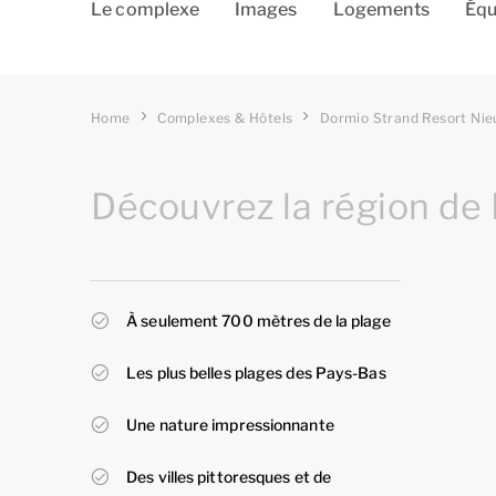
Le complexe
Images
Logements
Équ
Home
Complexes & Hôtels
Dormio Strand Resort Nie
Découvrez la région de
À seulement 700 mètres de la plage
Les plus belles plages des Pays-Bas
Une nature impressionnante
Des villes pittoresques et de