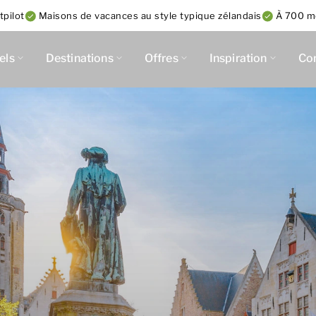
tpilot
Maisons de vacances au style typique zélandais
À 700 mè
els
Destinations
Offres
Inspiration
Co