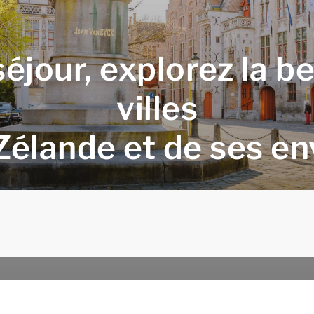
jour, explorez la be
villes
 Zélande et de ses en