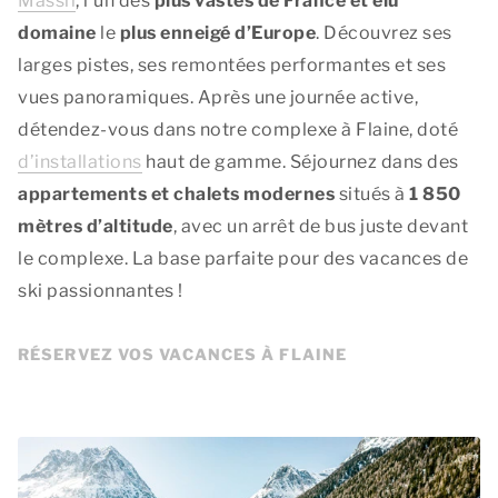
Massif
, l’un des
plus vastes de France et élu
domaine
le
plus enneigé d’Europe
. Découvrez ses
larges pistes, ses remontées performantes et ses
vues panoramiques. Après une journée active,
détendez-vous dans notre complexe à Flaine, doté
d’installations
haut de gamme. Séjournez dans des
appartements et chalets modernes
situés à
1 850
mètres d’altitude
, avec un arrêt de bus juste devant
le complexe. La base parfaite pour des vacances de
ski passionnantes !
RÉSERVEZ VOS VACANCES À FLAINE