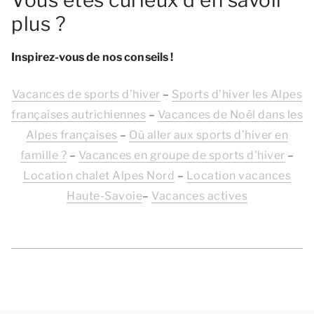
plus ?
Inspirez-vous de nos conseils !
Vacances de sports d’hiver
–
Sports d’hiver les Alpes
françaises autrichiennes
–
Vacances de Noël dans les
Alpes françaises
–
Où aller aux sports d’hiver en
famille ?
–
Vacances en groupe de sports d'hiver
–
Location chalet Alpes Nord
–
Location vacances
Haute-Savoie
–
Vacances actives