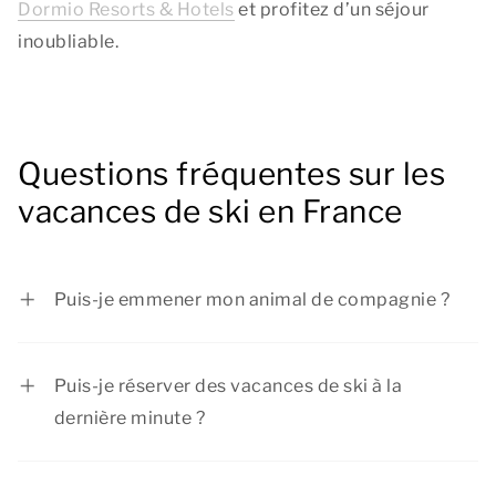
Dormio Resorts & Hotels
et profitez d’un séjour
inoubliable.
Questions fréquentes sur les
vacances de ski en France
Puis-je emmener mon animal de compagnie ?
Oui, les animaux sont les bienvenus chez Dormio
Resorts & Hotels. Vérifiez simplement lors de la
Puis-je réserver des vacances de ski à la
réservation si votre type d’hébergement les
dernière minute ?
accepte. Notez qu’il n’est pas permis de laisser
Oui, vous pouvez réserver une escapade de ski à
votre animal seul dans le logement.
la dernière minute. Cependant, la saison