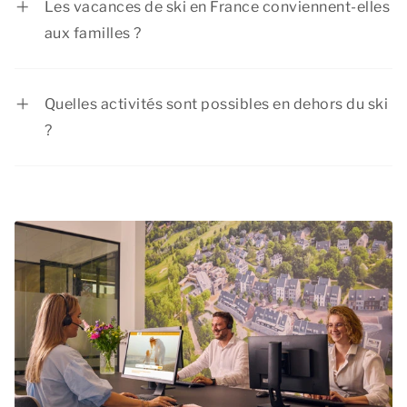
Les vacances de ski en France conviennent-elles
hivernale est très prisée, nous vous conseillons
aux familles ?
donc de réserver à l’avance.
Absolument ! Les stations disposent de zones
pour enfants, d’écoles de ski et de pistes
Quelles activités sont possibles en dehors du ski
sécurisées, ainsi que de nombreuses autres
?
activités pour les familles.
En plus du ski et du snowboard, vous pouvez
faire du ski de fond, des randonnées en
raquettes, du patin à glace, de la luge et bien plus
encore !