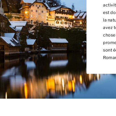
activi
est do
la nat
avez t
chose 
promen
sont é
Roman