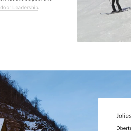
door Leadership
.
Joli
Obertr